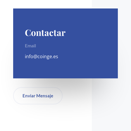
Contactar
Email
info@coinge.es
Enviar Mensaje
Redes