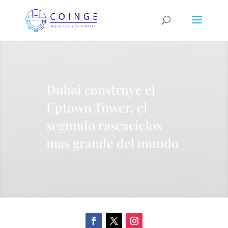
Dubai construye el
Uptown Tower, el
segundo rascacielos
mas grande del mundo