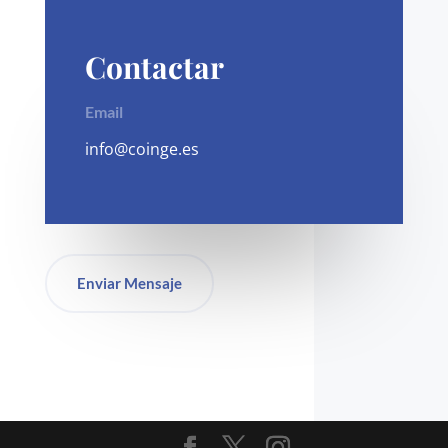
Contactar
Email
info@coinge.es
Enviar Mensaje
Redes