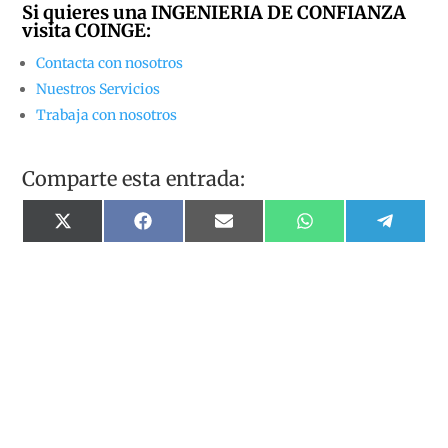
Si quieres una INGENIERIA DE CONFIANZA
visita
COINGE
:
Contacta con nosotros
Nuestros Servicios
Trabaja con nosotros
Comparte esta entrada:
Compartir
Compartir
Compartir
Compartir
Compart
X
Facebook
Email
WhatsApp
Telegr
en
en
en
en
en
(Twitter)