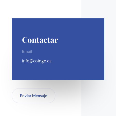
Contactar
Email
info@coinge.es
Enviar Mensaje
Redes