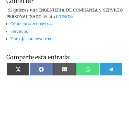
Contactar
Si quieres una INGENIERIA DE CONFIANZA
y
SERVICIO
PERSONALIZADO
. V
isita
COINGE
:
Contacta con nosotros
Servicios
Trabaja con nosotros
Comparte esta entrada:
Compartir
Compartir
Compartir
Compartir
Compart
X
Facebook
Email
WhatsApp
Telegr
en
en
en
en
en
(Twitter)