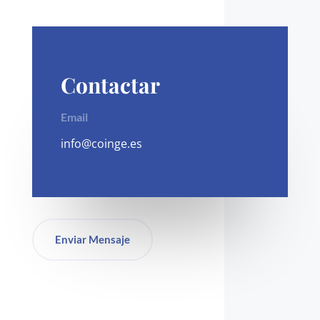
Contactar
Email
info@coinge.es
Enviar Mensaje
Redes