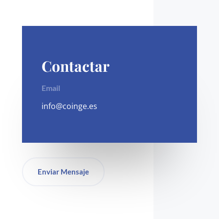
Contactar
Email
info@coinge.es
Enviar Mensaje
Redes